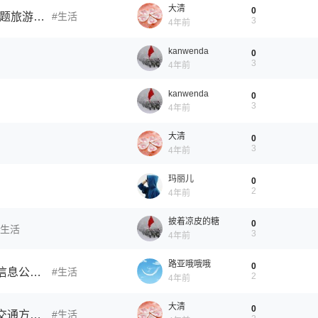
大清
0
打造黄河文化IP，济南推出“四季泉城·大美黄河”主题旅游产品
生活
3
4年前
kanwenda
0
3
4年前
kanwenda
0
3
4年前
大清
0
3
4年前
玛丽儿
0
2
4年前
披着凉皮的糖
0
生活
3
4年前
路亚哦哦哦
0
济南昨日新增4例本土无症状感染者，新增风险点信息公布！速自查报备→
生活
2
4年前
大清
0
重要进展！济南地铁6号线济南站今起施工！周边交通方式有变！
生活