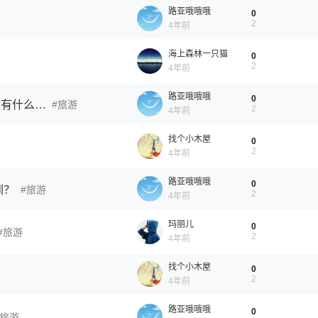
路亚哦哦哦
0
2
4年前
海上森林一只猫
0
2
4年前
路亚哦哦哦
0
我在抚顺，想带女友往看海，大连有地方吗？有没有什么旅游团之类的？
旅游
2
4年前
找个小木屋
0
2
4年前
路亚哦哦哦
0
圳？
旅游
2
4年前
玛丽儿
0
旅游
2
4年前
找个小木屋
0
2
4年前
路亚哦哦哦
0
旅游