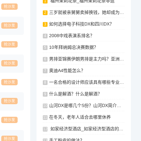
福州茉莉花茶_福州茉莉花茶非遗
1
抢沙发
三岁就被亲舅舅卖掉换钱，她却成为大明星，一组照片卖百万
2
如何选择电子科技DX和四川DX？
3
抢沙发
2008中戏表演系排名？
4
抢沙发
10年拜纳姆总决赛数据？
5
男排亚锦赛伊朗男排是主力吗？亚洲男篮锦标赛2015决赛中国对哪个队？
6
抢沙发
奥迪A4性能怎么？
7
一名合格的设计师应该具有哪些专业技能？
抢沙发
8
什么是解酒？什么是解酒？
9
抢沙发
山河DX是哪几个S份？山河DX简介概况
10
在冬天，老年人适合去哪里休养
11
抢沙发
如家经济型酒店_如家经济型酒店的出路在哪里？
12
抢沙发
手工粉皮的做法？
13