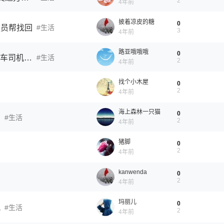
2
4年前
披着凉皮的糖
0
驶员帮找回
生活
3
4年前
路亚哦哦哦
0
连续两次救助骑摩托车摔倒的S民 济南这位女公交车司机获赞
生活
2
4年前
找个小木屋
0
2
4年前
海上森林一只猫
0
演
生活
2
4年前
猪脚
0
2
4年前
kanwenda
0
2
4年前
玛丽儿
0
儿
生活
2
4年前