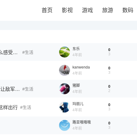
首页
影视
游戏
旅游
数码
东乐
0
坐在4米高的地方，看光济南最长东西路是一种什么感受？（文末福利）
生活
3
4年前
kanwenda
0
3
4年前
猪脚
0
名垂军史的济南战争，一支新的部队首次亮相，就让敌军刮目相看！
生活
2
4年前
玛丽儿
0
这样出行
生活
3
4年前
路亚哦哦哦
0
3
4年前