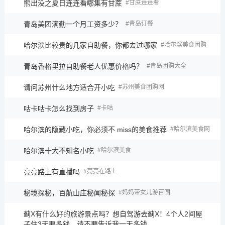
熊出没之夏日连连看哪集有甘蔗
甘蔗连连看
青岛美团满勤一个月工资多少？
青岛订餐
哈尔滨比较贵的几家自助餐，你都去过哪家
哈尔滨美食团购
青岛香格里拉自助餐老人优惠价格吗？
青岛团购大全
请问苏州什么地方适合开小吃
苏州美食团购网
咕卡咕卡怎么找到房子
卡咕
哈尔滨的隐藏小吃，你必须不 miss的美食推荐
哈尔滨美食网
哈尔滨十大不知名小吃
哈尔滨美食
亮亮路上有直播吗
亮亮在路上
秘境探秘，百航山庄秘闻秘探
妈妈带女儿游百国
蓟X有什么好的旅游景点吗？想自驾游去蓟X！4个人2间屋
子住3天要多钱。请不要告诉我一天多钱