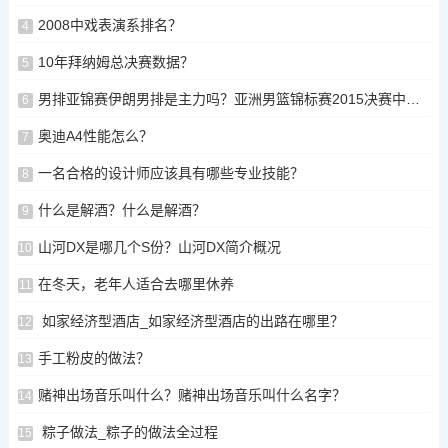
2008中戏表演系排名？
4
10年拜纳姆总决赛数据？
5
男排亚锦赛伊朗男排是主力吗？亚洲男篮锦标赛2015决赛中国对哪个队？
6
奥迪A4性能怎么？
7
一名合格的设计师应该具有哪些专业技能？
8
什么是解酒？什么是解酒？
9
山河DX是哪几个S份？山河DX简介概况
10
在冬天，老年人适合去哪里休养
11
如家经济型酒店_如家经济型酒店的出路在哪里？
12
手工粉皮的做法？
13
赌神出场音乐叫什么？赌神出场音乐叫什么名字？
14
粽子做法_粽子的做法全过程
15