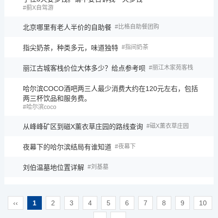
蓟X自驾游
北京哪里有老人半价的自助餐
比格自助餐团购
指尖奶茶，种类多元，味道独特
指间奶茶
丽江古城客栈价位大体多少？给点参考呗
丽江木家苑客栈
哈尔滨COCO酒吧两三人最少消费大约在120元左右，包括
两三杯饮品和服务费。
哈尔滨coco
从峰峰矿区到磁X薰衣草庄园的路线查询
磁X薰衣草庄园
夜幕下的哈尔滨结局有谁知道
夜幕下
刘伯温墓地位置详解
刘基墓
‹‹
1
2
3
4
5
6
7
8
9
10