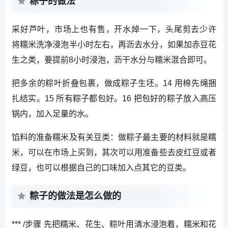
粽子的做法
采好芦叶，市场上也有售，开水焯一下，头尾剪去少许
将糯米洗净浸泡半小时左右，再沥去水分，如果加赤豆花
生之类，要提前8小时浸泡，沥干水分与糯米混合即可。
把多余的粽叶折叠包裹，做成粽子生坯。14 用棉先绳捆
扎结实。15 所有粽子都包好。16 把包好的粽子放入高压
锅内，加入足量的水。
馅料的准备糯米及有关豆类：做粽子最主要的材料就是糯
米，可以在市场上买到，其次可以用准备些去皮红豆或者
绿豆，也可以根据自己的口味加入点其它的豆类。
粽子的做法是怎么做的
*** /步骤 先把糯米、花生、粽叶用清水浸泡着，糯米和花