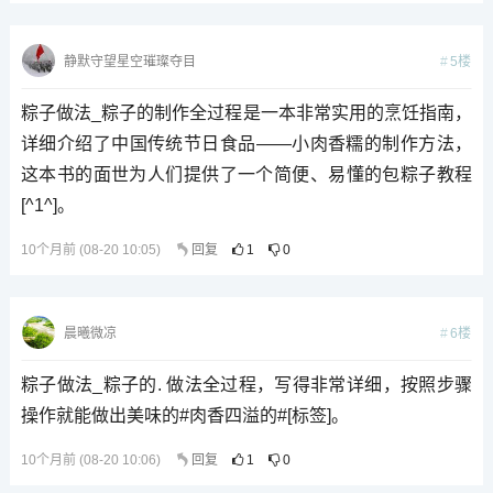
5楼
静默守望星空璀璨夺目
粽子做法_粽子的制作全过程是一本非常实用的烹饪指南，
详细介绍了中国传统节日食品——小肉香糯的制作方法，
这本书的面世为人们提供了一个简便、易懂的包粽子教程
[^1^]。
10个月前 (08-20 10:05)
回复
1
0
6楼
晨曦微凉
粽子做法_粽子的. 做法全过程，写得非常详细，按照步骤
操作就能做出美味的#肉香四溢的#[标签]​。
10个月前 (08-20 10:06)
回复
1
0