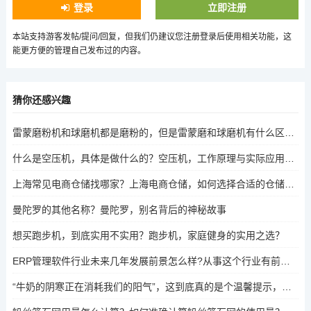
登录
立即注册
本站支持游客发帖/提问/回复，但我们仍建议您注册登录后使用相关功能，这
能更方便的管理自己发布过的内容。
猜你还感兴趣
雷蒙磨粉机和球磨机都是磨粉的，但是雷蒙磨和球磨机有什么区别啊?加工要求和细度有区别吗？雷蒙磨粉机与球磨机，加工要求与细度差异
什么是空压机，具体是做什么的？空压机，工作原理与实际应用解析
上海常见电商仓储找哪家？上海电商仓储，如何选择合适的仓储服务？
曼陀罗的其他名称？曼陀罗，别名背后的神秘故事
想买跑步机，到底实用不实用？跑步机，家庭健身的实用之选？
ERP管理软件行业未来几年发展前景怎么样?从事这个行业有前途吗？ERP管理软件行业，未来几年发展趋势与职业前景分析
“牛奶的阴寒正在消耗我们的阳气”，这到底真的是个温馨提示，还是又一个混淆视听的谣言？牛奶与阳气，温馨提示还是混淆视听的谣言？