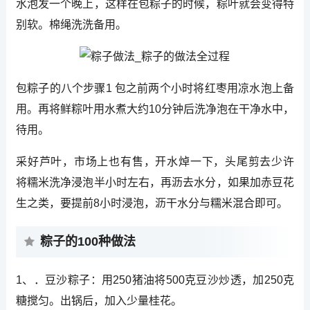
水泡发一个晚上，这样在包粽子的时候，粽叶就会变得特
别软。棉绳洗洗备用。
包粽子的八个步骤1 包之前两个小时将红枣用凉水泡上备
用。再将鲜粽叶用水煮大约10分钟后洗净泡在干净水中，
待用。
采好芦叶，市场上也有售，开水焯一下，头尾剪去少许
将糯米洗净浸泡半小时左右，再沥去水分，如果加赤豆花
生之类，要提前8小时浸泡，沥干水分与糯米混合即可。
粽子的100种做法
1、．豆沙粽子：用250猪油将500克豆沙炒透，加250克
糖搅匀。出锅后，加入少量桂花。