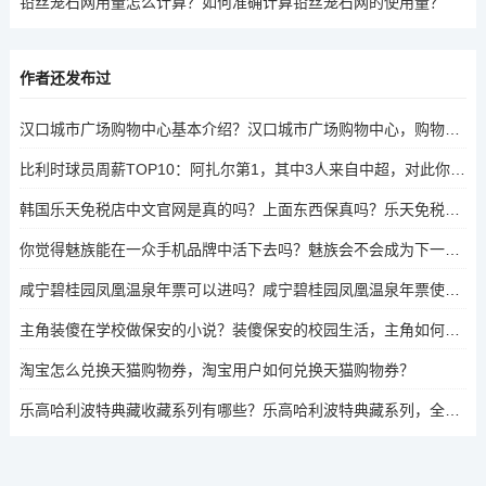
铅丝笼石网用量怎么计算？如何准确计算铅丝笼石网的使用量？
作者还发布过
汉口城市广场购物中心基本介绍？汉口城市广场购物中心，购物、娱乐与餐饮的全方位指南
比利时球员周薪TOP10：阿扎尔第1，其中3人来自中超，对此你怎么看？中超三将入围，比利时球员周薪TOP10的背后故事
韩国乐天免税店中文官网是真的吗？上面东西保真吗？乐天免税店中文官网真伪及商品保真度探究
你觉得魅族能在一众手机品牌中活下去吗？魅族会不会成为下一个诺基亚？魅族能否在激烈的手机市场竞争中生存？未来是否会重蹈诺基亚覆辙？
咸宁碧桂园凤凰温泉年票可以进吗？咸宁碧桂园凤凰温泉年票使用权限及入园规定
主角装傻在学校做保安的小说？装傻保安的校园生活，主角如何隐藏身份，守护校园？
淘宝怎么兑换天猫购物券，淘宝用户如何兑换天猫购物券？
乐高哈利波特典藏收藏系列有哪些？乐高哈利波特典藏系列，全系列收藏指南