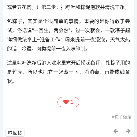
或者五花肉。）第二步：把粽叶和粽绳泡软并清洗干净。
包粽子，其实是个很简单的事情，重要的是你得敢于尝
试，俗话说“一回生，两会熟”，包一次就会，一款粽子超
详细做法奉上~准备工作：糯米提前一夜浸泡，天气太热
的话，冷藏。肉类提前一夜入味腌制。
适量粽叶洗净后泡入沸水里煮开后捞起备用，扎粽子用的
是竹壳，所以也把它一起煮一下，消消毒，再撕成线条
状。
1
粽子做法
回帖