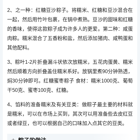
2、之一种：红糖豆沙粽子。将糯米、红糖和豆沙混合在
一起，然后用竹叶包裹，在锅中煮熟。豆沙的甜味和红糖
的香味，使得这款粽子成为许多人的更爱。第二种：咸蛋
肉粽。糯米混合了五香粉和盐，然后添加猪肉、咸鸭蛋和
其他配料。
3、粽叶1-2片折叠漏斗状依次放糯米，五花肉蛋黄、糯米
然后顺着方向折叠盖住糯米系好。放锅里煮90分钟熟透，
焖30分钟即可。红糖蜜枣粽子 食材：糯米1000克、葡萄
干50克、蜜枣100克、红糖。
4、馅料的准备糯米及有关豆类：做粽子最主要的材料就
是糯米，可以在市场上买到，其次可以用准备些去皮红豆
或者绿豆，也可以根据自己的口味加入点其它的豆类。