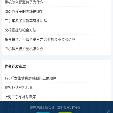
手机怎么都涨价了为什么
周杰伦孩子的国籍是哪里
二手车卖了买新车有补贴吗
火花塞提取铂金方法
高考将至，不知道高考之后手机会不会涨价呢
飞机超员被拒登机怎么办
作者还发布过
120斤女生健身房减脂的正确顺序
乘客拒绝登机后果
上海二手车补贴政策
健身120斤和普通120斤区别
现在注册本站会员，立即尊享VIP特权！