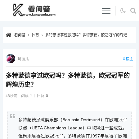
看问答
体育
多特蒙德拿过欧冠吗？多特蒙德，欧冠冠军的辉煌历史？
楼主
玛丽儿
多特蒙德拿过欧冠吗？多特蒙德，欧冠冠军的
辉煌历史？
48秒前
阅读
1
回复
0
多特蒙德足球俱乐部（Borussia Dortmund）在欧洲冠军
联赛（UEFA Champions League）中取得过一些成就，
但尚未赢得过欧冠冠军，多特蒙德在1997年赢得了欧洲