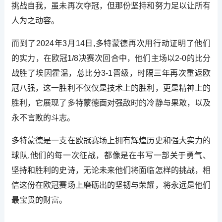
挑战自我，虽未再次夺冠，但那份坚持和努力足以让所有
人为之动容。
而到了2024年3月14日,多特蒙德再次用行动证明了他们
的实力，在欧冠1/8决赛次回合中，他们主场以2-0的比分
战胜了埃因霍温，总比分3-1晋级，时隔三年再次重返欧
冠八强，这一胜利不仅仅是技术上的胜利，更是精神上的
胜利，它展现了多特蒙德面对强敌时的冷静与果敢，以及
永不言败的斗志。
多特蒙德是一支在欧冠赛场上拥有辉煌历史和强大实力的
球队,他们的每一次征战，都像是在书写一部关于勇气、
坚持和胜利的史诗，无论未来他们将面临怎样的挑战，相
信这份在欧冠赛场上磨砺出的坚韧与荣耀，将永远是他们
最宝贵的财富。