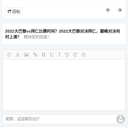
回帖
2022大巴黎vs拜仁比赛时间？2022大巴黎对决拜仁，巅峰对决何
时上演？
期待您的回复！