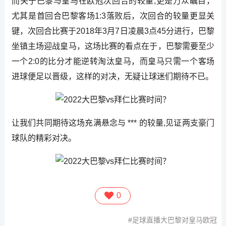
而关于巴黎与皇马在欧冠次回合的较量,更是万众瞩目，
尤其是首回合巴黎客场1:3落败后，次回合的较量更显关
键，次回合比赛于2018年3月7日凌晨3点45分进行，巴黎
坐镇主场迎战皇马，这场比赛的看点在于，巴黎需要至少
一个2:0的比分才能逆转淘汰皇马，而皇马只需一个客场
进球便足以晋级，这样的对决，无疑让球迷们期待不已。
让我们共同期待这场充满悬念与 *** 的较量,见证两支豪门
球队的精彩对决。
0
足球直播大巴黎对皇马欧冠