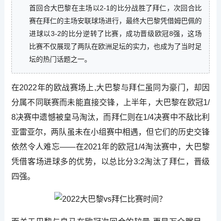
首回合大巴黎在主场以2-1的比分战胜了拜仁，次回合比
赛在拜仁的主场安联球场进行，最终大巴黎凭借姆巴佩的
进球以3-2的比分逆转了比赛，成功晋级欧冠8强，这场
比赛不仅展现了两队在欧洲足坛的实力，也成为了当时足
坛的热门话题之一。
在2022年的欧战赛场上,大巴黎与拜仁虽同为豪门，却因
分属不同联赛而未能直接交锋，上半年，大巴黎在欧冠1/
8决赛中遗憾被皇马淘汰，而拜仁则在1/4决赛中不敌比利
亚雷亚尔，两队虽未在小组赛中相遇，但它们的历史交锋
依然令人难忘——在2021年的欧冠1/4淘汰赛中，大巴黎
凭借客场进球多的优势，以总比分3:2淘汰了拜仁，晋级
四强。