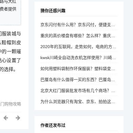
苑路与大红
费者提供
猜你还感兴趣
京东闪付有什么用？京东闪付，便捷支付新体验，你真的了解它的优势吗？
门服装城与
重庆的高价楼盘有哪些？怎么样？重庆高价楼盘大盘点，性价比与居住体验如何？
从鞋帽到皮
2020年的互联网，走势如何，电商的方向是怎么样的？2020年互联网走势与电商发展方向探析
中的一颗璀
kwsk川崎全自动洗衣机怎样使用？川崎全自动洗衣机，新手使用指南
贴心设置了
如何用塑料袋制作环保服装？塑料袋变时尚，DIY环保服装的创意指南
的选择。
巴厘岛有什么值得一买的东西？巴厘岛购物攻略，必买特色商品推荐
北京大红门服装批发市场有几个商场？大红门服装批发市场，究竟包含几个商场？
为什么浏览器只有淘宝、京东、拍拍这些购物网站进不去？为何特定购物网站如淘宝、京东、拍拍在浏览器中无法访问？
红门购物攻略
作者还发布过