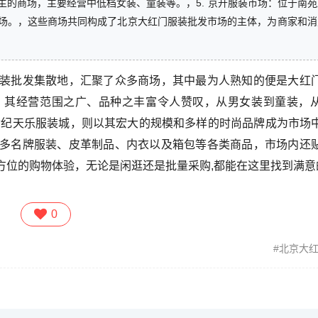
的商场，主要经营中低档女装、童装等。，5. 京开服装市场：位于南
场。，这些商场共同构成了北京大红门服装批发市场的主体，为商家和消
装批发集散地，汇聚了众多商场，其中最为人熟知的便是大红
，其经营范围之广、品种之丰富令人赞叹，从男女装到童装，
世纪天乐服装城，则以其宏大的规模和多样的时尚品牌成为市场
多名牌服装、皮革制品、内衣以及箱包等各类商品，市场内还
方位的购物体验，无论是闲逛还是批量采购,都能在这里找到满意
0
北京大