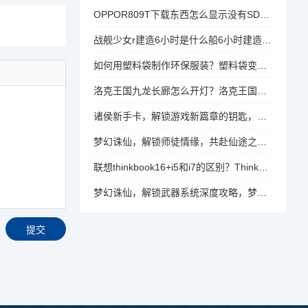
OPPOR809T下载东西怎么显示没有SD卡.而且也看不到内存卡？OPPOR809T手机为何无法识别SD卡并显示无内存卡？
战舰少女r建造6小时是什么船6小时建造时间出什么？战舰少女R6小时建造时间能出什么稀有战舰？
如何用塑料袋制作环保服装？塑料袋变时尚，DIY环保服装的创意指南
洛克王国九龙长廊怎么开灯？洛克王国九龙长廊，如何点亮神秘灯笼？
诸侯新手卡，解锁游戏新篇章的钥匙，诸侯新手卡，解锁游戏新篇章的神秘钥匙？
梦幻诛仙，解锁师徒情缘，共赴仙途之旅，梦幻诛仙师徒情缘，解锁仙途之旅的秘密
联想thinkbook16+i5和i7的区别？ThinkBook 16+ i5与i7版本，性能差异大揭秘
梦幻诛仙，解锁武器系统深度攻略，梦幻诛仙解锁武器系统，深度攻略指南