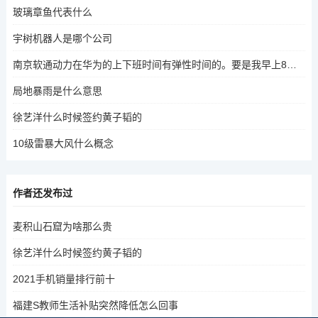
玻璃章鱼代表什么
宇树机器人是哪个公司
南京软通动力在华为的上下班时间有弹性时间的。要是我早上8点到5：30就能下班？早上9：00到，就要
局地暴雨是什么意思
徐艺洋什么时候签约黄子韬的
10级雷暴大风什么概念
作者还发布过
麦积山石窟为啥那么贵
徐艺洋什么时候签约黄子韬的
2021手机销量排行前十
福建S教师生活补贴突然降低怎么回事