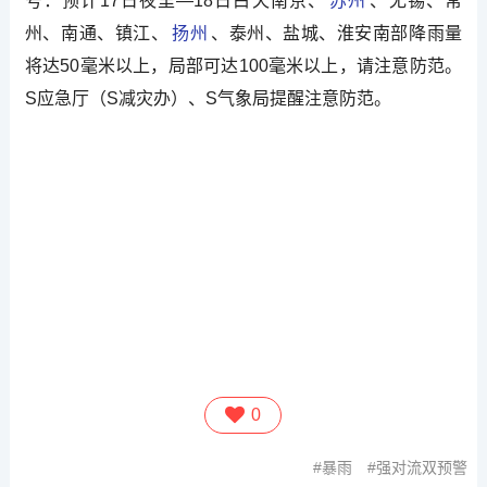
号：预计17日夜里—18日白天南京、
苏州
、无锡、常
州、南通、镇江、
扬州
、泰州、盐城、淮安南部降雨量
将达50毫米以上，局部可达100毫米以上，请注意防范。
S应急厅（S减灾办）、S气象局提醒注意防范。
0
暴雨
强对流双预警