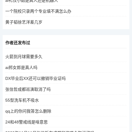
ai礼仪小姐是真人还是机器人
一个院校只录两个专业填不满怎么办
黄子韬徐艺洋差几岁
作者还发布过
火箭到月球需要多久
ai邦女郎是真人吗
DX毕业后XX还可以撤销毕业证吗
张信哲成都巡演取消了吗
55型洗车机不吸水
qq上的你问我答怎么删除
24和48警戒线是啥意思