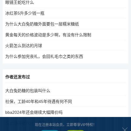
眼镜王蛇吃什么
冰红茶5升多少钱一瓶
为什么大白兔奶糖外面要包一层糯米糖纸
黄金每天的价格波动是多少啊，有没有什么限制
火箭怎么到达的月球
为什么参加完丧礼，会回礼毛巾之类的东西
作者还发布过
大白兔奶糖的包装叫什么
社保，工龄40年和45年待遇有何不同
bba2024年还会继续大幅降价吗
东北话等老秋什么意思
现在注册本站会员，立即尊享VIP特权！