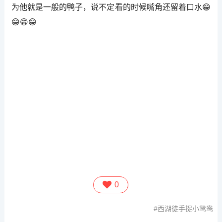
为他就是一般的鸭子，说不定看的时候嘴角还留着口水😁
😁😁😁
0
西湖徒手捉小鸳鸯