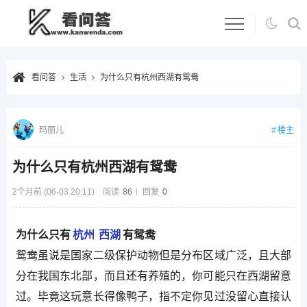
看问答
生活
为什么只有杭州西湖有鸳鸯
楼主
玛丽儿
为什么只有杭州西湖有鸳鸯
2个月前 (06-03 20:11)
阅读
86
回复
0
为什么只有
杭州
西湖
有鸳鸯
鸳鸯虽说是国家二级保护动物但是分布区域广泛，且大部
分在我国东北部，而且还有养殖的，你可能只在西湖留意
过。毕竟这玩意长得像鸭子，指不定你见过没留心直接认