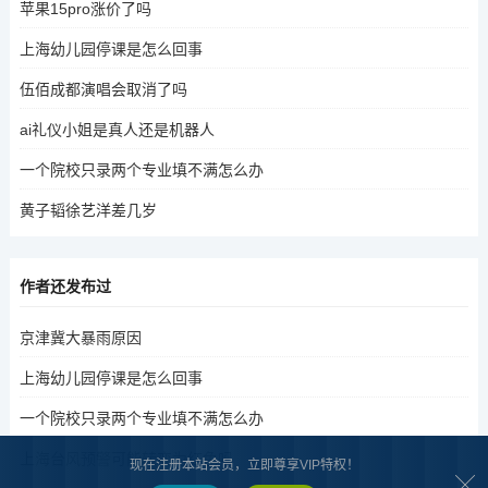
苹果15pro涨价了吗
上海幼儿园停课是怎么回事
伍佰成都演唱会取消了吗
ai礼仪小姐是真人还是机器人
一个院校只录两个专业填不满怎么办
黄子韬徐艺洋差几岁
作者还发布过
京津冀大暴雨原因
上海幼儿园停课是怎么回事
一个院校只录两个专业填不满怎么办
上海台风预警可能转变为红色吗
现在注册本站会员，立即尊享VIP特权！