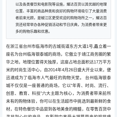
以及各类餐饮和电影院等设施，耀达百货以其优越的地理
位置、丰富的商品种类和良好的购物环境吸引了大量消费
者前来光顾，是椒江区更受欢迎的购物场所之一，耀达百
货还经常举办各种促销活动和节日庆典，为消费者带来更
多的购物乐趣和优惠。
在浙江省台州市临海市的古城街道东方大道1号,矗立着一
座名为台州临海银泰城的商场，它傲立于靖江商务圈的繁
华之地，地理位置得天独厚，这座占地总面积达17万平方
米的时尚生活中心，自2014年4月26日盛大开业以来，便
迅速成为了临海市人气最旺的购物天堂。 台州临海银泰
城不仅仅是一座普通的商场，它以“年青、时尚、流行、
创意、教育、科技”六大主题为核心，为消费者带来前所
未有的购物体验，你可以在生活超市中挑选到最新鲜的食
材，在特色餐饮中品尝到各地美食的精髓，在零售百货中
寻找到心仪的商品，在影院中享受大银幕带来的视觉盛