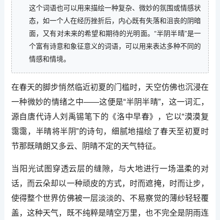
这个词语也可以用来描绘一种复杂、微妙的氛围或情感状
态，如一个人在经历挫折后，内心既有失落和沮丧的阴暗
面，又有对未来的希望和期待的光明面。“半阴半晴”是一
个富有诗意和象征意义的词语，可以用来表达多种不同的
情感和情境。
在春天的脚步悄然临近初夏的门槛时，天空仿佛也沉浸在
一种微妙的情绪之中——这便是“半阴半晴”，这一词汇，
源自唐代诗人刘禹锡笔下的《洛中早春》，它以“漠漠复
霭霭，半晴将半阴”的诗句，细腻地描绘了春天至初夏时
节那既晴朗又多云、阴晴不定的天气特征。
当阳光试图穿透云层的缝隙，与大地进行一场温柔的对
话，而云朵却以一种顽皮的方式，时而遮掩，时而让步，
使得整个世界仿佛被一层淡淡的、不易察觉的薄纱轻轻覆
盖，这种天气，既不纯粹是晴空万里，也不完全是阴雨连