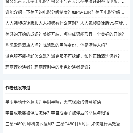
余文乐古天乐拳击电影？余文乐与古天乐携手演绎的拳击电影，能否再创经典？
谁能介绍一下美国的电影分级制度？如PG-13R？美国电影分级制度中的PG-13R级别是什么？
人人视频极速版和人人视频有什么区别？人人视频极速版VS原版，功能、内容与体验的差异
美好的开始的成语？美好开端，哪些成语能形容一个美好的开始？
陈凯歌是满族人吗？陈凯歌的民族身份，他是满族人吗？
派克服不能拆卸怎么洗？派克服不可拆卸，如何正确清洗保养？
玛丽莲扮演者？玛丽莲剧中的角色扮演者是谁？
作者还发布过
半阴半晴什么意思？半阴半晴，天气现象的诗意解读
李自成老婆被俘后怎样？李自成妻子被俘后的命运与归宿
三星c480打印机怎么复印？三星C480打印机，如何进行高效复印操作？