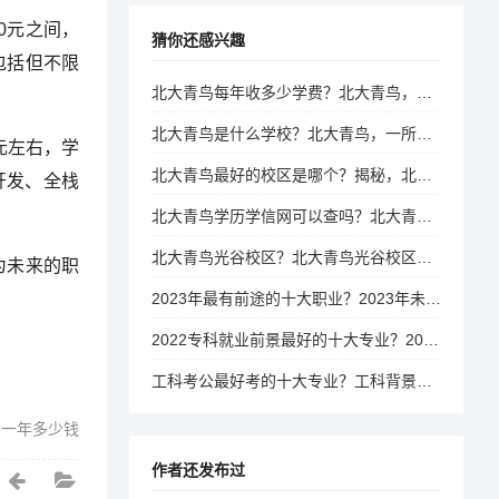
0元之间，
猜你还感兴趣
包括但不限
北大青鸟每年收多少学费？北大青鸟，年度学费标准及费用详情
北大青鸟是什么学校？北大青鸟，一所怎样的教育机构？
元左右，学
北大青鸟最好的校区是哪个？揭秘，北大青鸟哪个校区最受好评？
开发、全栈
北大青鸟学历学信网可以查吗？北大青鸟学历是否可在学信网查询？
北大青鸟光谷校区？北大青鸟光谷校区，IT教育质量与就业前景如何？
为未来的职
2023年最有前途的十大职业？2023年未来职场，哪十大职业最具发展潜力？
2022专科就业前景最好的十大专业？2022年专科生就业前景，哪十大专业最吃香？
工科考公最好考的十大专业？工科背景下的公务员考试，哪些专业最易上岸？
费一年多少钱
作者还发布过