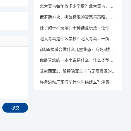
北大青鸟每年收多少学费？北大青鸟，年度学费标准及费用详情
俄罗斯方块，挑战极限的智慧与策略，俄罗斯方块，智慧与策略的极限挑战
袜子的十种玩法？十种创意玩法，让你的袜子不再只是穿在脚上
北大青鸟是什么学校？北大青鸟，一所怎样的教育机构？
商场5楼适合做什么儿童业态？商场5楼，儿童乐园、教育还是休闲？最佳儿童业态选择揭秘
你最喜欢的一本小说是什么，什么类型的，为什么喜欢？揭秘最爱小说，类型、原因与独特魅力
艾露西亚2，解锁隐藏关卡与无限资源的策略指南，艾露西亚2，解锁隐藏关卡与无限资源的策略秘籍
洋务运动广东海军什么时候建立？洋务运动中，广东海军的成立时间是什么时候？