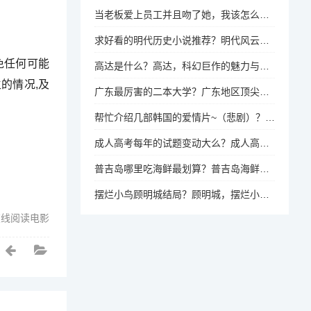
当老板爱上员工并且吻了她，我该怎么办？办公室恋情，当老板与员工产生情感纠葛，我该如何应对？
求好看的明代历史小说推荐？明代风云，哪些历史小说值得一读？
免任何可能
高达是什么？高达，科幻巨作的魅力与起源
的情况,及
广东最厉害的二本大学？广东地区顶尖二本高校是哪所？
帮忙介绍几部韩国的爱情片~（悲剧）？韩式悲情，推荐几部催泪的韩国爱情电影
成人高考每年的试题变动大么？成人高考试题年度变化趋势及特点分析
普吉岛哪里吃海鲜最划算？普吉岛海鲜美食攻略，哪里性价比最高？
摆烂小鸟顾明城结局？顾明城，摆烂小鸟的最终归宿？
在线阅读电影