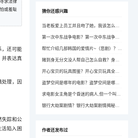
虑寻求法律
怕或羞耻
猜你还感兴趣
当老板爱上员工并且吻了她，我该怎么办？办公室恋情，当老板与员工产生情感纠葛，我该如何应对？
第一次中东战争电影？第一次中东战争，历史与电影的交织，战争的真相与代价
帮忙介绍几部韩国的爱情片~（悲剧）？韩式悲情，推荐几部催泪的韩国爱情电影
系，还可能
，并表达真
赌到身无分文没人帮自己怎么自救？身无分文，如何自救？
开心宝贝的玩具图鉴？开心宝贝玩具全图鉴，解锁童趣秘密
慎处理，因
盗梦空间是哪年的电影？盗梦空间是哪一年上映的？
求电影女主角是个昏迷的病人,但一个叫大卫的却能看见她约灵魂是什么片子？大卫与昏迷病人的灵魂之约，电影揭秘
银行大劫案剧情？银行大劫案剧情揭秘，如何上演一场惊心动魄的金融劫案？
然失踪和公
生活陷入困
作者还发布过