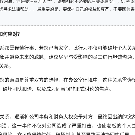
通，但是要注意方式 *** ，避免引起不必要的冲突或尴尬。，5. 考
虑寻求法律帮助。，最重要的是，要保护自己的权益和尊严，不要因为害
如何应对？
系都需谨慎行事，若您已有家室，此行为不仅可能破坏个人关
象并避免未来的尴尬，建议尽早与受影响的员工进行坦诚沟通
关系。
您的意愿是尊重双方的选择，在办公室环境中，这种关系需谨
、破坏团队和谐、以及成为同事间非正式讨论的焦点。
关系，逐渐将公司事务和财务大权交予对方，最终因出纳的突
崩溃，这一事件不仅对公司造成了严重打击，也使老板的个人
含风险，它可能侵蚀信任、破坏制度,甚至导致无法挽回的后果。