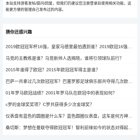
本站支持游客发帖/提问/回复，但我们仍建议您注册登录后使用相关功能，这
能更方便的管理自己发布过的内容。
猜你还感兴趣
2019欧冠冠军杯16强，皇家马德里最怕遇到谁？2019欧冠16强，皇马最怕遭遇哪支球队？
马竞的主教练是谁？马竞新帅人选揭晓，谁将引领球队前行？
2015年谁得了欧冠？2015年欧冠冠军得主是谁？
巴萨一共拿过几次欧冠冠军？巴塞罗那足球俱乐部共夺得几次欧洲冠军联赛冠军？
01年罗马欧冠战绩？2001年罗马队在欧冠中的表现如何？
c罗的金球奖奖项？C罗共获得多少次金球奖？
仪表盘有蓝色的圆圈是什么车？蓝色圆圈仪表盘，这车是何方神圣？
桑切斯：梦想在曼联夺得欧冠冠军！智利前锋如今的状态对得起英超第一薪吗？智利前锋桑切斯，英超顶薪是否匹配其状态与欧冠冠军梦？