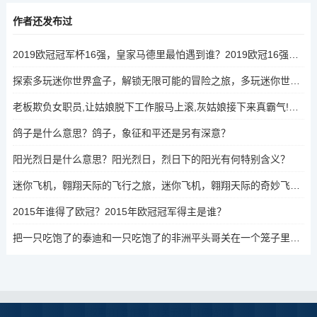
作者还发布过
2019欧冠冠军杯16强，皇家马德里最怕遇到谁？2019欧冠16强，皇马最怕遭遇哪支球队？
探索多玩迷你世界盒子，解锁无限可能的冒险之旅，多玩迷你世界盒子，解锁冒险之旅的无限可能？
老板欺负女职员,让姑娘脱下工作服马上滚,灰姑娘接下来真霸气!什么电视剧？灰姑娘剧集，女职员遭欺凌，霸气反击引爆职场风云
鸽子是什么意思？鸽子，象征和平还是另有深意？
阳光烈日是什么意思？阳光烈日，烈日下的阳光有何特别含义？
迷你飞机，翱翔天际的飞行之旅，迷你飞机，翱翔天际的奇妙飞行之旅
2015年谁得了欧冠？2015年欧冠冠军得主是谁？
把一只吃饱了的泰迪和一只吃饱了的非洲平头哥关在一个笼子里，会出现什么情况？泰迪与非洲平头哥共笼，和平共处还是冲突爆发？
版权声明
|
合作联系
|
关于我们
|
网站地图