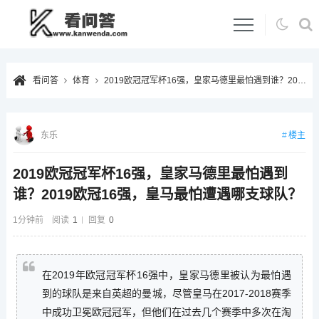
看问答
体育
2019欧冠冠军杯16强，皇家马德里最怕遇到谁？2019欧冠16强，皇马最怕遭遇哪支球队？
楼主
东乐
2019欧冠冠军杯16强，皇家马德里最怕遇到
谁？2019欧冠16强，皇马最怕遭遇哪支球队？
1分钟前
阅读
1
回复
0
在2019年欧冠冠军杯16强中，皇家马德里被认为最怕遇
到的球队是来自英超的曼城，尽管皇马在2017-2018赛季
中成功卫冕欧冠冠军，但他们在过去几个赛季中多次在淘