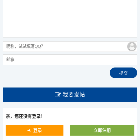
我要发帖
亲，您还没有登录！
登录
立即注册