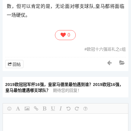
数，但可以肯定的是，无论面对哪支球队,皇马都将面临
一场硬仗。
0
欧冠十六强巡礼之c组
回帖
2019欧冠冠军杯16强，皇家马德里最怕遇到谁？2019欧冠16强，
皇马最怕遭遇哪支球队？
期待您的回复！