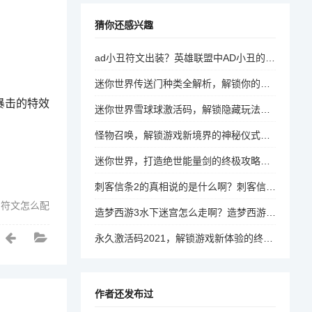
猜你还感兴趣
ad小丑符文出装？英雄联盟中AD小丑的符文选择与出装策略
迷你世界传送门种类全解析，解锁你的冒险新维度，迷你世界，解锁传送门种类，探索冒险新维度
暴击的特效
迷你世界雪球球激活码，解锁隐藏玩法与独特体验的攻略指南，解锁隐藏玩法，迷你世界雪球球激活码攻略指南
怪物召唤，解锁游戏新境界的神秘仪式，解锁游戏新境界，怪物召唤的神秘仪式揭秘
迷你世界，打造绝世能量剑的终极攻略，如何打造迷你世界中的绝世能量剑？
刺客信条2的真相说的是什么啊？刺客信条2的真相揭秘，历史与虚构的交织
d符文怎么配
造梦西游3水下迷宫怎么走啊？造梦西游3水下迷宫攻略，如何顺利穿越？
永久激活码2021，解锁游戏新体验的终极秘籍，2021年永久激活码，解锁游戏新体验的秘密方法？
作者还发布过