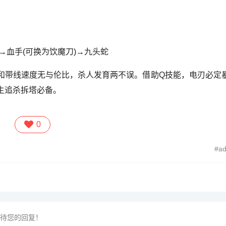
→血手(可换为饮魔刀)→九头蛇
和带线速度无与伦比，杀人发育两不误。借助Q技能，电刃必定
生追杀拆塔必备。
0
a
待您的回复！