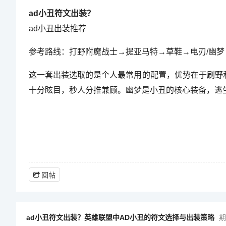
ad小丑符文出装？
ad小丑出装推荐
参考路线：打野附魔战士→提亚马特→草鞋→电刃/幽梦
这一套出装选取的是个人最常用的配置，优势在于刷野
十分眩目，秒人分推兼顾。幽梦是小丑的核心装备，逃
回帖
ad小丑符文出装？英雄联盟中AD小丑的符文选择与出装策略
期