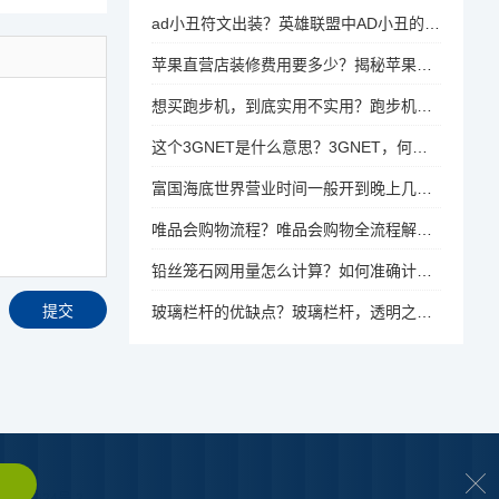
ad小丑符文出装？英雄联盟中AD小丑的符文选择与出装策略
苹果直营店装修费用要多少？揭秘苹果直营店装修成本，细节与预算揭露
想买跑步机，到底实用不实用？跑步机，家庭健身的实用之选？
这个3GNET是什么意思？3GNET，何为3G网络技术？
富国海底世界营业时间一般开到晚上几点啊？富国海底世界，营业时间截止到几点？
唯品会购物流程？唯品会购物全流程解析，从选品到收货的每一步
铅丝笼石网用量怎么计算？如何准确计算铅丝笼石网的使用量？
玻璃栏杆的优缺点？玻璃栏杆，透明之美与安全之忧