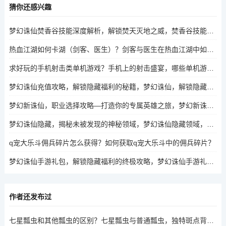
猜你还感兴趣
梦幻诛仙焚香谷技能深度解析，解锁焚天灭地之威，焚香谷技能揭秘，解锁梦幻诛仙焚天灭地之威的秘密
热血江湖如何卡湖（剑客、医生）？剑客与医生在热血江湖中如何高效卡湖？
求好玩的手机射击类单机游戏？手机上的射击盛宴，哪些单机游戏值得一试？
梦幻诛仙充值攻略，解锁隐藏福利的秘籍，梦幻诛仙，解锁隐藏福利的充值秘籍
梦幻新诛仙，职业选择攻略—打造你的专属英雄之旅，梦幻新诛仙，如何选择职业，打造你的专属英雄之旅？
梦幻诛仙隐藏，揭秘未被发现的神秘领域，梦幻诛仙隐藏领域，揭秘未被发现的神秘角落
q宠大乐斗佣兵碎片怎么获得？如何获取q宠大乐斗中的佣兵碎片？
梦幻诛仙手游礼包，解锁隐藏福利的终极攻略，梦幻诛仙手游礼包，解锁隐藏福利的终极秘籍
作者还发布过
七星瓢虫和其他瓢虫的区别？七星瓢虫与普通瓢虫，独特斑点背后的秘密？